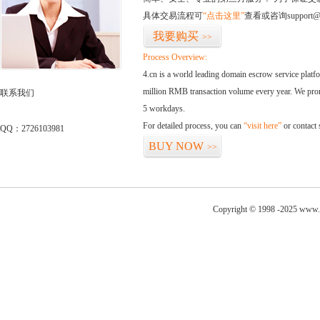
具体交易流程可
“点击这里”
查看或咨询support@
我要购买
>>
Process Overview:
4.cn is a world leading domain escrow service plat
million RMB transaction volume every year. We promi
联系我们
5 workdays.
For detailed process, you can
“visit here”
or contact
QQ：2726103981
BUY NOW
>>
Copyright © 1998 -2025 www.l