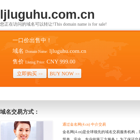
ljluguhu.com.cn
您正在访问的域名可以转让!This domain name is for sale!
一口价出售中！
域名
ljluguhu.com.cn
Domain Name:
售价
CNY 999.00
Listing Price:
立即购买
BUY NOW
>>
>>
域名交易方式：
通过金名网(4.cn) 中介交易
金名网(4.cn)是全球领先的域名交易服务机
简单、安全、专业的第三方服务！ 为了保证交